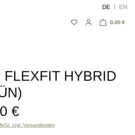
|
DE
EN
0,00 €
Ware
 FLEXFIT HYBRID
ÜN)
0 €
 MwSt. zzgl. Versandkosten