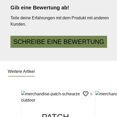
Gib eine Bewertung ab!
Durchschnittliche Bewertung von 0 von 5 Sternen
Teile deine Erfahrungen mit dem Produkt mit anderen
Kunden.
SCHREIBE EINE BEWERTUNG
Weitere Artikel
Produktgalerie überspringen