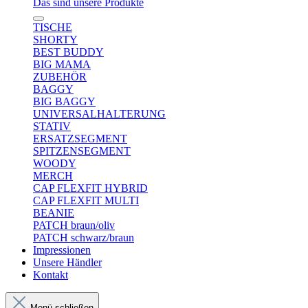
Das sind unsere Produkte
TISCHE
SHORTY
BEST BUDDY
BIG MAMA
ZUBEHÖR
BAGGY
BIG BAGGY
UNIVERSALHALTERUNG
STATIV
ERSATZSEGMENT
SPITZENSEGMENT
WOODY
MERCH
CAP FLEXFIT HYBRID
CAP FLEXFIT MULTI
BEANIE
PATCH braun/oliv
PATCH schwarz/braun
Impressionen
Unsere Händler
Kontakt
Menü schließen